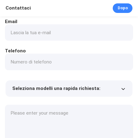
Contattaci
Dopo
Email
Telefono
Seleziona modelli una rapida richiesta:
Prezzo del prodotto
Min.order quantity
Richiedi un campione
Più dettagli