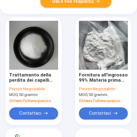
Dai il tuo requisito
Trattamento della
Fornitura all'ingrosso
perdita dei capelli
99% Materia prima
all'ingrosso 99%
USP Grado Minoxidil
Prezzo:
Negoziabile
Prezzo:
Negoziabile
Minoxidil puro API
per la crescita dei
MOQ:
50 grammi
MOQ:
50 grammi
CAS 38304-91-5
capelli CAS 38304-
91-5
Ottieni l'ultimo prezzo
Ottieni l'ultimo prezzo
Contattaci
Contattaci