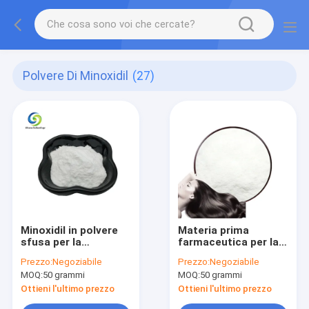
Polvere Di Minoxidil
(27)
Minoxidil in polvere
Materia prima
sfusa per la
farmaceutica per la
ricrescita dei capelli,
ricrescita dei capelli
Prezzo:
Negoziabile
Prezzo:
Negoziabile
grado USP EP, CAS
Trattamento anti-
MOQ:
50 grammi
MOQ:
50 grammi
38304-91-5, materia
caduta dei capelli API
prima Minoxidil
CAS n. 38304-91-5
Ottieni l'ultimo prezzo
Ottieni l'ultimo prezzo
Minoxidil in polvere