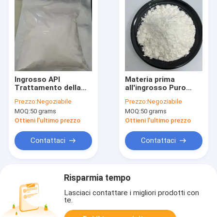
Ingrosso API
Materia prima
Trattamento della
all'ingrosso Puro
perdita dei capelli
Minoxidil in polvere
Prezzo:
Negoziabile
Prezzo:
Negoziabile
Minoxidil in polvere
per la crescita dei
MOQ:
50 grams
MOQ:
50 grams
CAS 38304-91-5 In
capelli Fornitore CAS
vendita
38304-91-5
Ottieni l'ultimo prezzo
Ottieni l'ultimo prezzo
Contattaci
Contattaci
Risparmia tempo
Lasciaci contattare i migliori prodotti con
te.