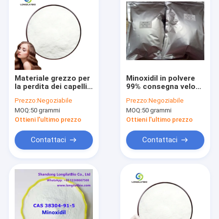
Materiale grezzo per
Minoxidil in polvere
la perdita dei capelli
99% consegna veloce
Puro in polvere allo
e sicura CAS 38304-
Prezzo:
Negoziabile
Prezzo:
Negoziabile
scoperto 99%
91-5
MOQ:
50 grammi
MOQ:
50 grammi
Minoxidil con
consegna rapida CAS
Ottieni l'ultimo prezzo
Ottieni l'ultimo prezzo
38304-91-5
Contattaci
Contattaci
Casa
Prodotti
Circa noi