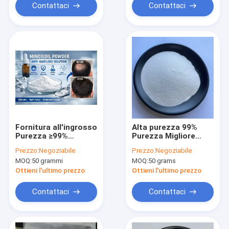
sfusa
Contattaci
Contattaci
Fornitura all'ingrosso
Alta purezza 99%
Purezza ≥99%
Purezza Migliore
Polvere a sfuso
Minoxidil in polvere
Prezzo:
Negoziabile
Prezzo:
Negoziabile
Minoxidil Ingrediente
CAS 38304-91-5
MOQ:
50 grammi
MOQ:
50 grams
per la perdita dei
capelli
Ottieni l'ultimo prezzo
Ottieni l'ultimo prezzo
Contattaci
Contattaci