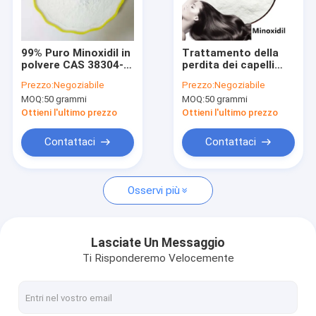
Giro della fabbrica
Controllo di qualità
99% Puro Minoxidil in
Trattamento della
polvere CAS 38304-
perdita dei capelli
Contattici
91-5
99% Puro Minoxidil in
Prezzo:
Negoziabile
Prezzo:
Negoziabile
polvere
MOQ:
50 grammi
MOQ:
50 grammi
Richieda una citazione
Ottieni l'ultimo prezzo
Ottieni l'ultimo prezzo
Contattaci
Contattaci
GS-441524
Osservi più
tripeptide di rame 1
Polvere di Minoxidil
Lasciate Un Messaggio
Ti Risponderemo Velocemente
Finasteride in polvere
Acqua Bac