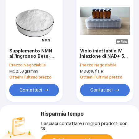
Supplemento NMN
Violo iniettabile IV
all'ingrosso Beta-
Iniezione di NAD+ 500
nicotinamide
mg per l'
Prezzo:
Negoziabile
Prezzo:
Negoziabile
mononucleotide 99%
antiinvecchiamento
MOQ:
50 grammi
MOQ:
10 fiale
polvere di NMN anti-
invecchiamento
Ottieni l'ultimo prezzo
Ottieni l'ultimo prezzo
Contattaci
Contattaci
Risparmia tempo
Lasciaci contattare i migliori prodotti con
te.