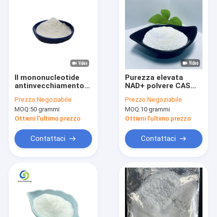
Il mononucleotide
Purezza elevata
antinvecchiamento
NAD+ polvere CAS
NMN della
53-84-9 Nicotinamide
Prezzo:
Negoziabile
Prezzo:
Negoziabile
nicotinammide
adenina dinucleotide
MOQ:
50 grammi
MOQ:
10 grammi
completa la polvere
Materia prima
99%
Ottieni l'ultimo prezzo
Ottieni l'ultimo prezzo
Contattaci
Contattaci
Casa
Prodotti
Circa noi