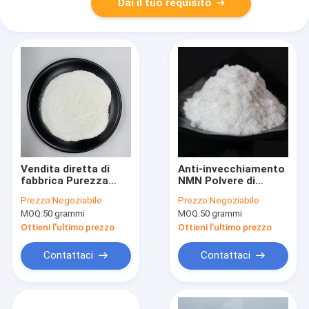
Dai il tuo requisito
Vendita diretta di
Anti-invecchiamento
fabbrica Purezza
NMN Polvere di
99% NAD+ in polvere
nicotinamide
Prezzo:
Negoziabile
Prezzo:
Negoziabile
CAS 53-84-9 Anti-
mononucleotide di
MOQ:
50 grammi
MOQ:
50 grammi
invecchiamento con
alta qualità al 99%
prezzo all'ingrosso
Ottieni l'ultimo prezzo
Ottieni l'ultimo prezzo
Contattaci
Contattaci