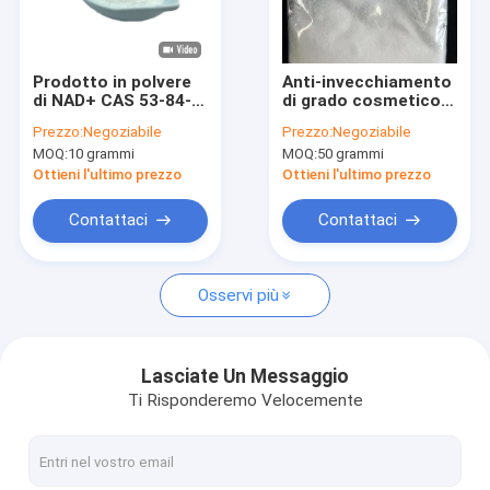
Giro della fabbrica
Controllo di qualità
Prodotto in polvere
Anti-invecchiamento
di NAD+ CAS 53-84-9
di grado cosmetico
Contattici
Coenzima Materia
99% puro CAS 53-84-
Prezzo:
Negoziabile
Prezzo:
Negoziabile
prima per laboratorio
9 NAD+ in polvere
MOQ:
10 grammi
MOQ:
50 grammi
cosmetico
Richieda una citazione
Ottieni l'ultimo prezzo
Ottieni l'ultimo prezzo
Contattaci
Contattaci
GS-441524
Osservi più
tripeptide di rame 1
Polvere di Minoxidil
Lasciate Un Messaggio
Ti Risponderemo Velocemente
Finasteride in polvere
Acqua Bac