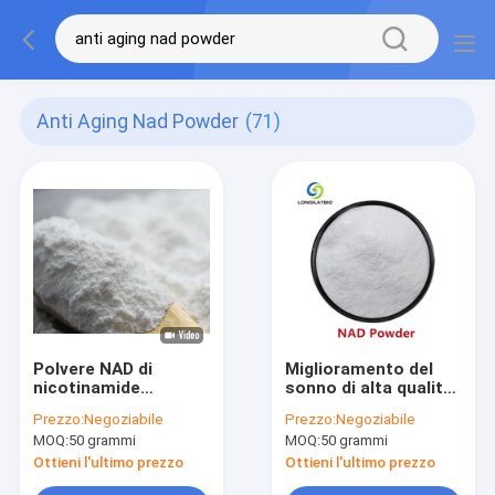
Anti Aging Nad Powder
(71)
Polvere NAD di
Miglioramento del
nicotinamide
sonno di alta qualità
adenindinucleotide di
99% NAD+ in polvere
Prezzo:
Negoziabile
Prezzo:
Negoziabile
CAS 53-84-9 per
per l'anti-
MOQ:
50 grammi
MOQ:
50 grammi
antinvecchiamento
invecchiamento
Ottieni l'ultimo prezzo
Ottieni l'ultimo prezzo