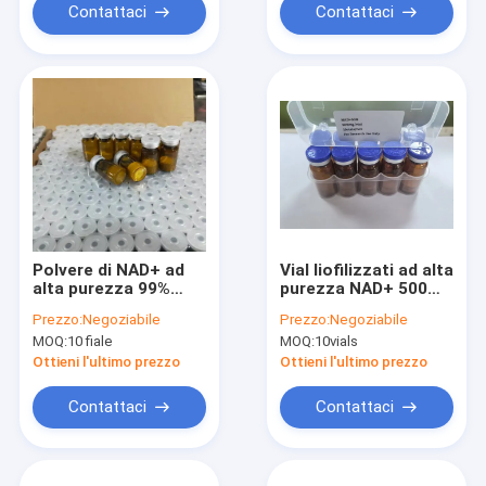
Contattaci
Contattaci
Polvere di NAD+ ad
Vial liofilizzati ad alta
alta purezza 99%
purezza NAD+ 500
testata HPLC per
mg NAD in polvere
Prezzo:
Negoziabile
Prezzo:
Negoziabile
uso anti-
iniettabile per il
MOQ:
10 fiale
MOQ:
10vials
invecchiamento in
supporto energetico
formulazioni
e anti-
Ottieni l'ultimo prezzo
Ottieni l'ultimo prezzo
cosmetiche per la
invecchiamento
cura della pelle
Contattaci
Contattaci