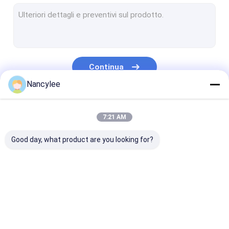
NAD+ in polvere
Sodio di Tianeptine
polvere del l-glutatione
Continua
Polvere di NMN
Nancylee
Nootropics
Le Nostre Categorie
7:21 AM
pharma api
Good day, what product are you looking for?
Materia prima dei cosmetici
Additivo alimentare naturale
Polvere di Phenibut
GS-441524
tripeptide di rame 1
Polvere di Mino
Peptide per la perdita di peso