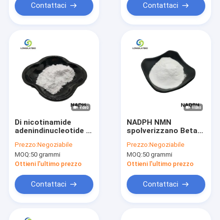
Contattaci
Contattaci
Di nicotinamide
NADPH NMN
adenindinucleotide di
spolverizzano Beta
Nad del grado di
Nicotinamide
Prezzo:
Negoziabile
Prezzo:
Negoziabile
Pharma spolverizza
Adenine Dinucleotide
MOQ:
50 grammi
MOQ:
50 grammi
99% il NADH CAS 606-
Phosphate 2646-71-1
68-8
Ottieni l'ultimo prezzo
Ottieni l'ultimo prezzo
Contattaci
Contattaci