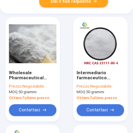
Dai il tuo requisito
Wholesale
Intermediario
Pharmaceutical
farmaceutico
Grade 99% NMN NAD
Nicotinamide
Prezzo:
Negoziabile
Prezzo:
Negoziabile
CAS 1094-61-7
Riboside Chloride
MOQ:
50 grammi
MOQ:
50 grammi
CAS 23111-00-4 NR-
Cl
Ottieni l'ultimo prezzo
Ottieni l'ultimo prezzo
Contattaci
Contattaci