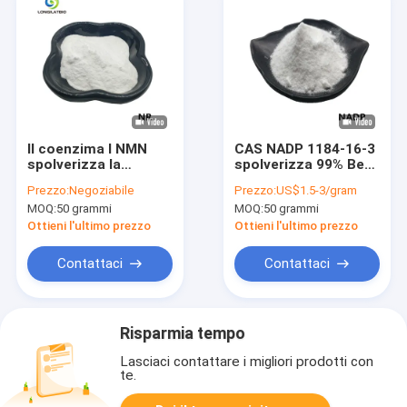
Il coenzima I NMN
CAS NADP 1184-16-3
spolverizza la
spolverizza 99% Beta
nicotinammide
Nicotinamide
Prezzo:
Negoziabile
Prezzo:
US$1.5-3/gram
Riboside CAS Nr
Adenine Dinucleotide
MOQ:
50 grammi
MOQ:
50 grammi
1341-23-7
Phosphate
Ottieni l'ultimo prezzo
Ottieni l'ultimo prezzo
Contattaci
Contattaci
Risparmia tempo
Lasciaci contattare i migliori prodotti con
te.