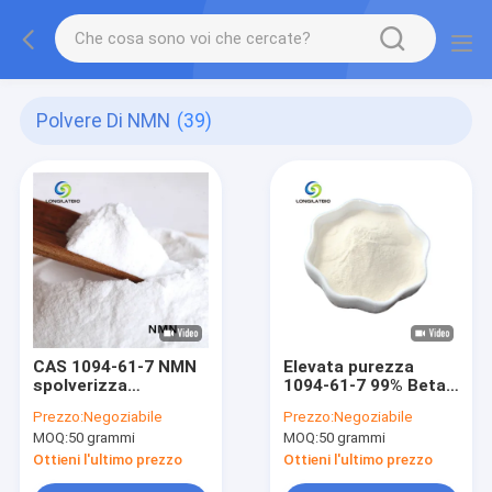
Polvere Di NMN
(39)
CAS 1094-61-7 NMN
Elevata purezza
spolverizza
1094-61-7 99% Beta
Niacinamide per pelle
Nicotinamide
Prezzo:
Negoziabile
Prezzo:
Negoziabile
rinforza l'immunità
Mononucleotide
MOQ:
50 grammi
MOQ:
50 grammi
Powder NMN
Ottieni l'ultimo prezzo
Ottieni l'ultimo prezzo