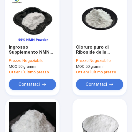
Ingrosso
Cloruro puro di
Supplemento NMN
Riboside della
Beta-Nicotinamide
nicotinammide di
Prezzo:
Negoziabile
Prezzo:
Negoziabile
Mononucleotide 99%
CAS 23111-00-4 per
MOQ:
50 grammi
MOQ:
50 grammi
Polvere anti-
antinvecchiamento
invecchiamento
Ottieni l'ultimo prezzo
Ottieni l'ultimo prezzo
Contattaci
Contattaci
Casa
Prodotti
Circa noi