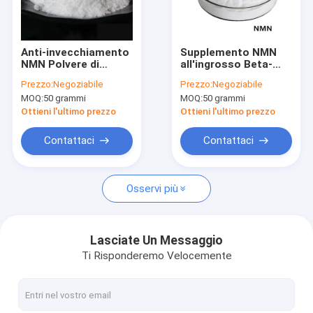
Giro della fabbrica
Controllo di qualità
Anti-invecchiamento
Supplemento NMN
NMN Polvere di
all'ingrosso Beta-
Contattici
nicotinamide
nicotinamide
Prezzo:
Negoziabile
Prezzo:
Negoziabile
mononucleotide di
mononucleotide 99%
MOQ:
50 grammi
MOQ:
50 grammi
alta qualità al 99%
polvere di NMN anti-
Richieda una citazione
invecchiamento
Ottieni l'ultimo prezzo
Ottieni l'ultimo prezzo
Contattaci
Contattaci
GS-441524
Osservi più
tripeptide di rame 1
Polvere di Minoxidil
Lasciate Un Messaggio
Ti Risponderemo Velocemente
Finasteride in polvere
Acqua Bac