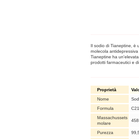
Il sodio di Tianeptine, 
molecola antidepressiva d
Tianeptine ha un'elevata 
prodotti farmaceutici e di 
Proprietà
Val
Nome
Sod
Formula
C2
Massachussets
458
molare
Purezza
99,