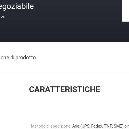
egoziabile
zzo
ione di prodotto
CARATTERISTICHE
Metodo di spedizione:
Aria (UPS, Fedex, TNT, SME) o