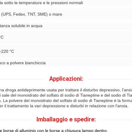
la sotto le temperature e le pressioni normali
a (UPS, Fedex, TNT, SME) o mare
tanza solubile in acqua
°C
-220 °C
nco a polvere bianchiccia
Applicazioni:
una droga antideprimente usata per trattare il disturbo depressivo, l'ansi
 sale del monoidrato del solfato di sodio di Tianeptine e del sodio di Tia
 La polvere del monoidrato del solfato di sodio di Tianeptine è la fo
r il trattamento la vari depressione e disturbi in relazione con l'ansia.
Imballaggio e spedire:
le borse di alluminio con le borse a chiusura lampo dentro.