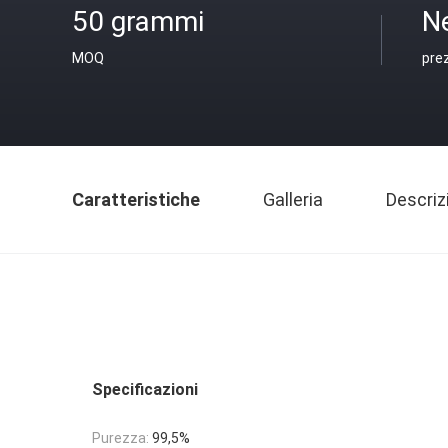
50 grammi
N
MOQ
pre
Caratteristiche
Galleria
Descriz
Specificazioni
Purezza:
99,5%