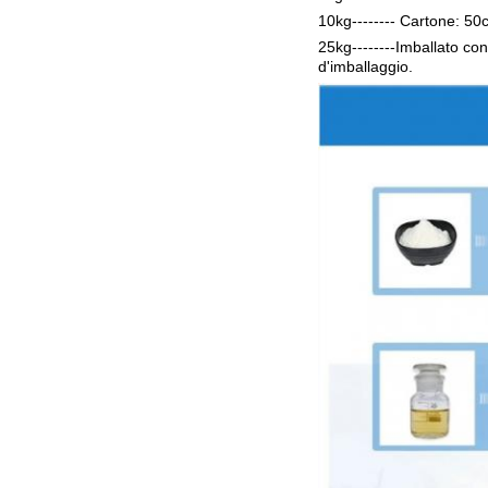
10kg-------- Cartone: 
25kg--------Imballato con
d'imballaggio.