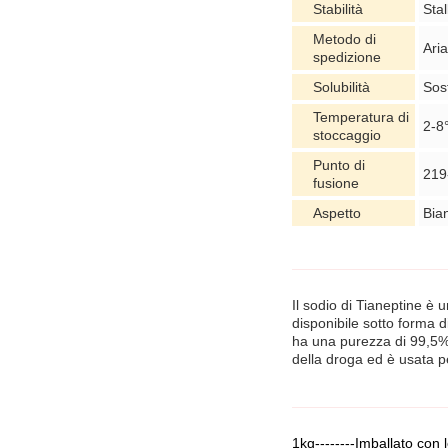
Stabilità
Stal
Metodo di
Ari
spedizione
Solubilità
Sos
Temperatura di
2-8
stoccaggio
Punto di
219
fusione
Aspetto
Bia
Il sodio di Tianeptine è 
disponibile sotto forma di
ha una purezza di 99,5%.
della droga ed è usata pe
1kg--------Imballato con 