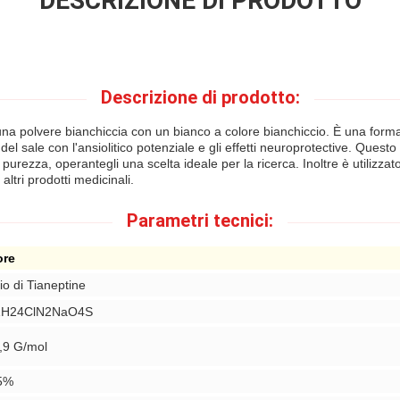
DESCRIZIONE DI PRODOTTO
Descrizione di prodotto:
è una polvere bianchiccia con un bianco a colore bianchiccio. È una form
el sale con l'ansiolitico potenziale e gli effetti neuroprotective. Questo 
purezza, operantegli una scelta ideale per la ricerca. Inoltre è utilizzat
altri prodotti medicinali.
Parametri tecnici:
ore
io di Tianeptine
1H24ClN2NaO4S
,9 G/mol
5%