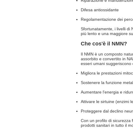
Riparazione e manutenzion
Difesa antiossidante
Regolamentazione dei percor
Sfortunatamente, i livelli d
più lento e una maggiore susc
Che cos'è il NMN?
Il NMN è un composto natur
assorbito e convertito in NAD+
esseri umani suggeriscono 
Migliora le prestazioni mitoc
Sostenere la funzione metabol
Aumentare l'energia e ridur
Attivare le sirtuine (enzimi l
Proteggere dal declino neu
Con un profilo di sicurezza 
prodotti sanitari in tutto il 