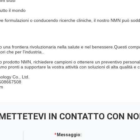
ini sfusi
tutto il mondo
e formulazioni o conducendo ricerche cliniche, il nostro NMN può soddis
a frontiera rivoluzionaria nella salute e nel benessere.Questi compo
ri che per l'industria..
ro prodotto NMN, richiedere campioni o ottenere un preventivo personal
amo pronti a supportare la vostra attività con soluzioni di alta qualità 
ology Co., Ltd.
508667508
om
METTETEVI IN ​​CONTATTO CON NO
Messaggio: