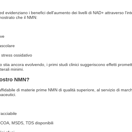
 evidenziano i benefici dell'aumento dei livelli di NAD+ attraverso l'i
imostrato che il NMN:
ive
ascolare
 stress ossidativo
 stia ancora evolvendo, i primi studi clinici suggeriscono effetti promet
aterali minimi.
 nostro NMN?
fidabile di materie prime NMN di qualità superiore, al servizio di marchi di
maceutici.
racciabile
COA, MSDS, TDS disponibili