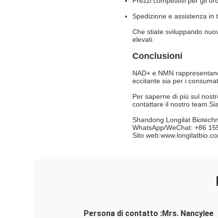
Prezzi competitivi per gli ord
Spedizione e assistenza in 
Che stiate sviluppando nuov
elevati.
Conclusioni
NAD+ e NMN rappresentano un
eccitante sia per i consumato
Per saperne di più sul nost
contattare il nostro team.Si
Shandong Longilat Biotechn
WhatsApp/WeChat: +86 15
Sito web:
www.longilatbio.c
Persona di contatto :
Mrs. Nancylee