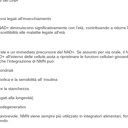
e del DNA
si legati all'invecchiamento
i NAD+ diminuiscono significativamente con l'età, contribuendo a ridurre
ettibilità alle malattie legate all'età.
ale e un immediato precursore del NAD+. Se assunto per via orale, il
 all'interno delle cellule,aiuta a ripristinare le funzioni cellulari giovani
che l'integrazione di NMN può:
ondriali
ica e la sensibilità all' insulina
re la stanchezza
egati alla longevità)
rodegenerativo
favorevole, NMN viene sempre più utilizzato in integratori alimentari, f
mondo.