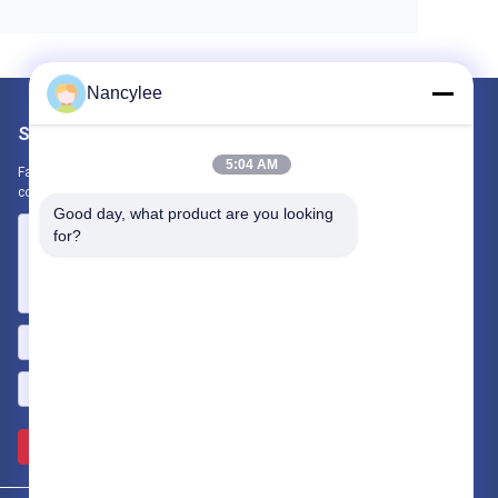
Nancylee
Scrivici
5:04 AM
Fateci sapere la vostra esigenza. Collegheremo i migliori prodotti
con te.
Good day, what product are you looking 
for?
Invii >>