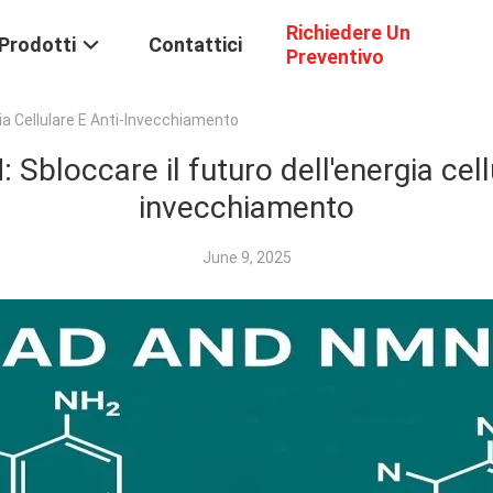
Richiedere Un
Prodotti
Contattici
Preventivo
ia Cellulare E Anti-Invecchiamento
Sbloccare il futuro dell'energia cellu
invecchiamento
June 9, 2025