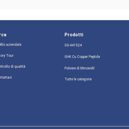
rca
Prodotti
filo aziendale
GS-441524
tory Tour
GHK Cu Copper Peptide
trollo di qualità
Polvere di Minoxidil
ntattaci
Tutte le categorie