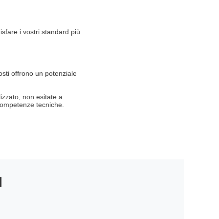
fare i vostri standard più
sti offrono un potenziale
izzato, non esitate a
e competenze tecniche.
I