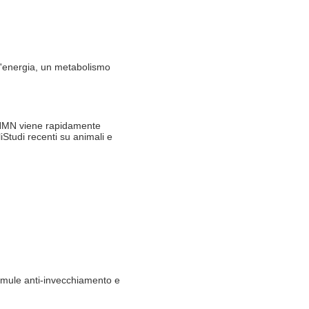
 l'energia, un metabolismo
 NMN viene rapidamente
liStudi recenti su animali e
ormule anti-invecchiamento e