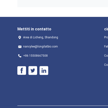
Mettiti in contatto
ci
Area di Licheng, Shandong
Pro
nancylee@longilatbio.com
Fa
+86 15508667508
Con
Co