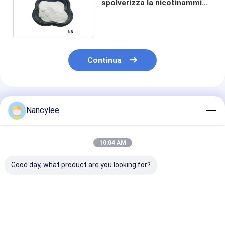
spolverizza la nicotinammide
Riboside CAS Nr 1341-23-7
Continua
Prodotti Raccomandati
Nancylee
10:04 AM
Good day, what product are you looking for?
Wholesale
Intermediario
Ingrosso
Pharmaceutical
farmaceutico
Supplemento
Grade 99% NMN NAD
Nicotinamide
Beta-Nicotina