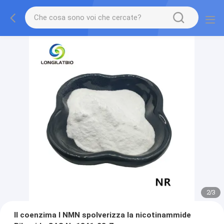
2
/
3
Il coenzima I NMN spolverizza la nicotinammide