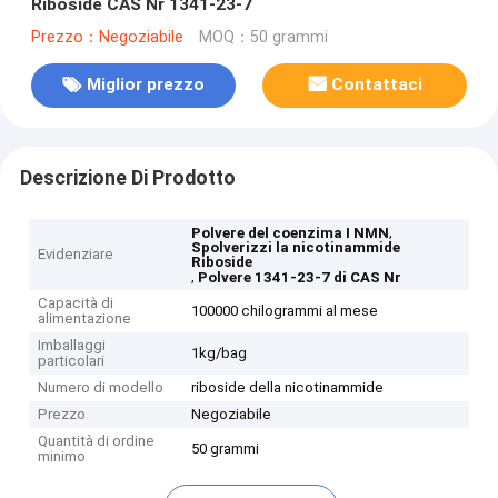
Riboside CAS Nr 1341-23-7
Prezzo：Negoziabile
MOQ：50 grammi
Miglior prezzo
Contattaci
Descrizione Di Prodotto
,
Polvere del coenzima I NMN
Spolverizzi la nicotinammide
Evidenziare
Riboside
,
Polvere 1341-23-7 di CAS Nr
Capacità di
100000 chilogrammi al mese
alimentazione
Imballaggi
1kg/bag
particolari
Numero di modello
riboside della nicotinammide
Prezzo
Negoziabile
Quantità di ordine
50 grammi
minimo