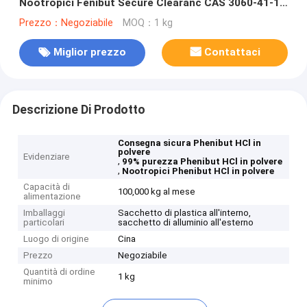
Nootropici Fenibut Secure Clearanc CAS 3060-41-1
USA Europa
Prezzo：Negoziabile
MOQ：1 kg
Miglior prezzo
Contattaci
Descrizione Di Prodotto
Consegna sicura Phenibut HCl in
polvere
Evidenziare
,
99% purezza Phenibut HCl in polvere
,
Nootropici Phenibut HCl in polvere
Capacità di
100,000 kg al mese
alimentazione
Imballaggi
Sacchetto di plastica all'interno,
particolari
sacchetto di alluminio all'esterno
Luogo di origine
Cina
Prezzo
Negoziabile
Quantità di ordine
1 kg
minimo