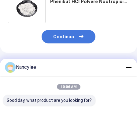
Phenibut HCl Polvere Nootropici
Fenibut Secure Clearanc CAS
3060-41-1 USA Europa
Continua
Prodotti Raccomandati
Nancylee
10:06 AM
Good day, what product are you looking for?
Potenziamento
Supplementi
Nootropici in 
cognitivo Fornitore
nootropici Phenibut
99% Phenibut H
di Phenibut HCl in
Faa HCl CAS 1078-
Phenibut CAS 