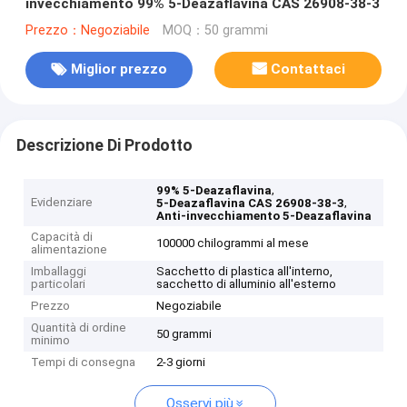
invecchiamento 99% 5-Deazaflavina CAS 26908-38-3
Prezzo：Negoziabile
MOQ：50 grammi
Miglior prezzo
Contattaci
Descrizione Di Prodotto
,
99% 5-Deazaflavina
Evidenziare
,
5-Deazaflavina CAS 26908-38-3
Anti-invecchiamento 5-Deazaflavina
Capacità di
100000 chilogrammi al mese
alimentazione
Imballaggi
Sacchetto di plastica all'interno,
particolari
sacchetto di alluminio all'esterno
Prezzo
Negoziabile
Quantità di ordine
50 grammi
minimo
Tempi di consegna
2-3 giorni
Osservi più