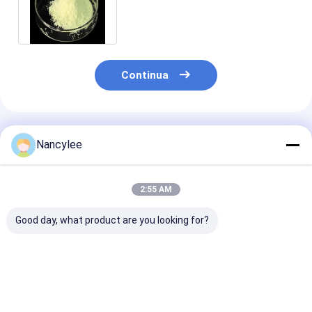
invecchiamento 99% 5-
Deazaflavina CAS 26908-38-3
Continua
Prodotti Raccomandati
Nancylee
2:55 AM
Good day, what product are you looking for?
Epitalon 10mg
Polvere Grezza di
Polvere di pept
Flaconne Lyophilisé
Peptide Epitalon per
Epitalone ad a
Peptide Haute
Ricerca sulla
purezza, mate
Pureté Poudre
Longevità, Grado di
prima per la r