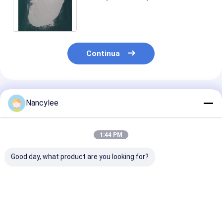
trattamento del morbo di
Aalzheimer 120011-70-3
Continua
Prodotti Raccomandati
Nancylee
1:44 PM
Good day, what product are you looking for?
Top Quality
Supplemento di
99% Purezza A
Nootropics Idra21
acido nervonico in
nervonico per i
Powder Raw
polvere CAS 506-37-
morbo di Alzh
Materials Idra-21
6 per la depressione
CAS 506-37-6