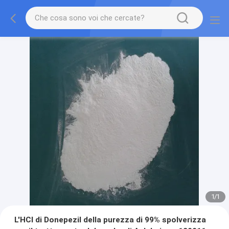
1
/
1
L'HCl di Donepezil della purezza di 99% spolverizza