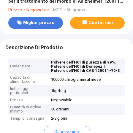
per il trattamento del morbo di Aalzheimer 120011-
70-3
Prezzo：Negoziabile
MOQ：50 grammi
Miglior prezzo
Contattaci
Descrizione Di Prodotto
,
Polvere dell'HCl di purezza di 99%
Evidenziare
,
Polvere dell'HCl di Donepezil
Polvere dell'HCl di CAS 120011-70-3
Capacità di
100000 chilogrammi al mese
alimentazione
Imballaggi
1kg/bag
particolari
Prezzo
Negoziabile
Quantità di ordine
50 grammi
minimo
Tempi di consegna
2-3 giorni
Osservi più