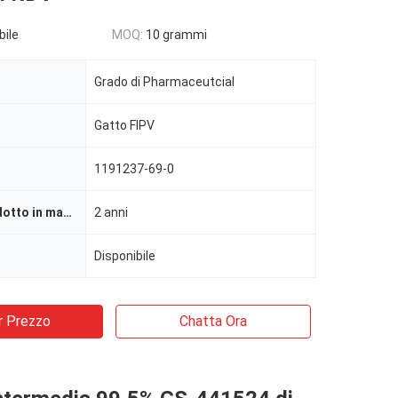
bile
MOQ:
10 grammi
Grado di Pharmaceutcial
Gatto FIPV
1191237-69-0
Durata di prodotto in magazzino
2 anni
Disponibile
r Prezzo
Chatta Ora