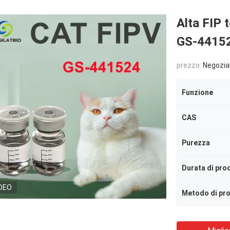
Alta FIP 
GS-441524
prezzo:
Negozia
Funzione
CAS
Purezza
DEO
Metodo di pr