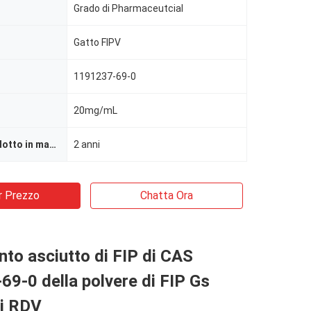
Grado di Pharmaceutcial
Gatto FIPV
1191237-69-0
20mg/mL
Durata di prodotto in magazzino
2 anni
r Prezzo
Chatta Ora
to asciutto di FIP di CAS
9-0 della polvere di FIP Gs
i RDV