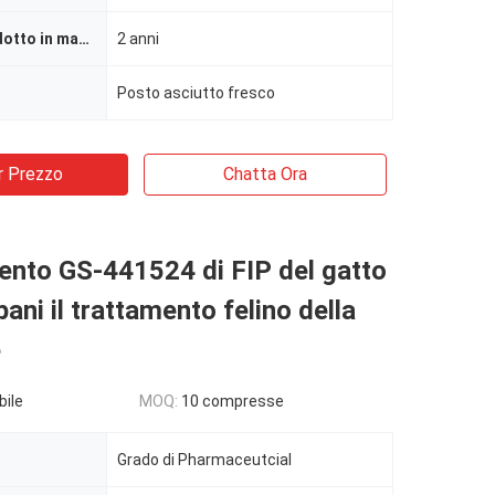
Durata di prodotto in magazzino
2 anni
Posto asciutto fresco
r Prezzo
Chatta Ora
mento GS-441524 di FIP del gatto
pani il trattamento felino della
e
bile
MOQ:
10 compresse
Grado di Pharmaceutcial