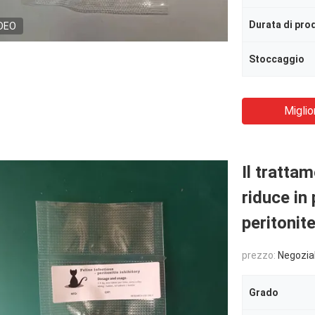
DEO
Stoccaggio
Miglio
Il tratta
riduce in 
peritonit
prezzo:
Negozia
Grado