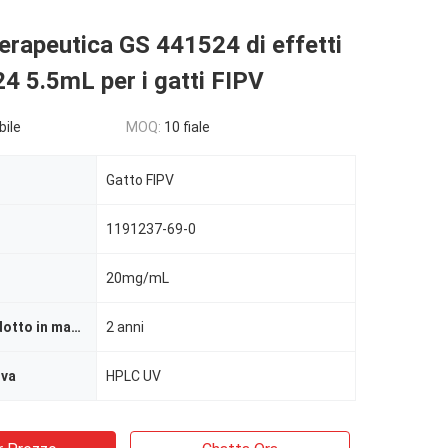
terapeutica GS 441524 di effetti
 5.5mL per i gatti FIPV
bile
MOQ:
10 fiale
Gatto FIPV
1191237-69-0
20mg/mL
Durata di prodotto in magazzino
2 anni
ova
HPLC UV