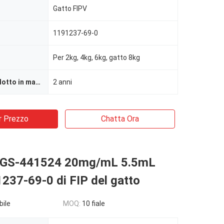
Gatto FIPV
1191237-69-0
Per 2kg, 4kg, 6kg, gatto 8kg
Durata di prodotto in magazzino
2 anni
r Prezzo
Chatta Ora
e GS-441524 20mg/mL 5.5mL
237-69-0 di FIP del gatto
bile
MOQ:
10 fiale