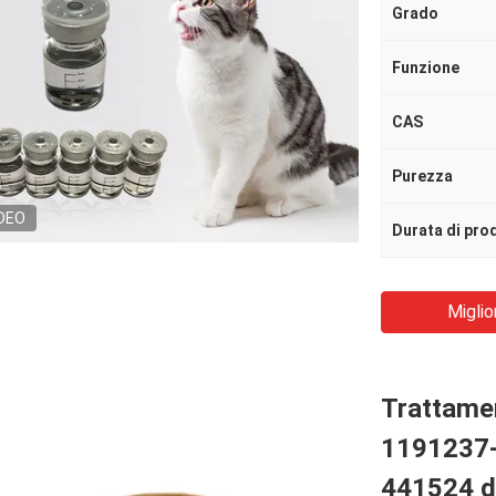
Grado
Funzione
CAS
Purezza
DEO
Miglio
Trattamen
1191237-6
441524 d