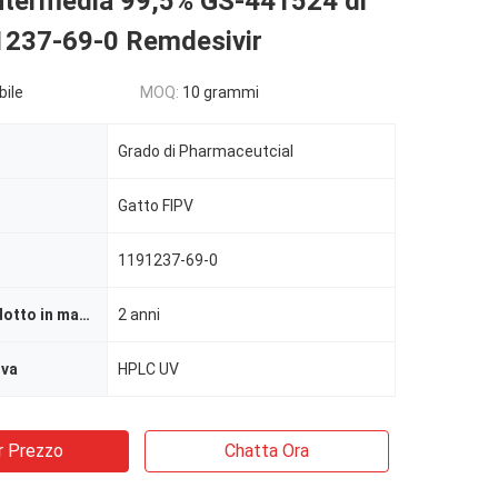
intermedia 99,5% GS-441524 di
237-69-0 Remdesivir
bile
MOQ:
10 grammi
Grado di Pharmaceutcial
Gatto FIPV
1191237-69-0
Durata di prodotto in magazzino
2 anni
ova
HPLC UV
r Prezzo
Chatta Ora